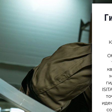
Г
К
О
к
м
ги
ISI
то
иден
со