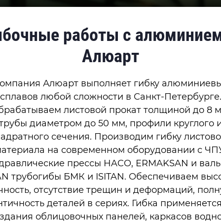
ибочные работы с алюминием
Алюарт
омпания Алюарт выполняет гибку алюминиев
сплавов любой сложности в Санкт-Петербурге
брабатываем листовой прокат толщиной до 8 м
трубы диаметром до 50 мм, профили круглого 
вадратного сечения. Производим гибку листово
атериала на современном оборудовании с ЧП
дравлические прессы HACO, ERMAKSAN и вал
TAN трубогибы БМК и ISITAN. Обеспечиваем выс
чность, отсутствие трещин и деформаций, пол
тичность деталей в сериях. Гибка применяетс
здания облицовочных панелей, каркасов водн