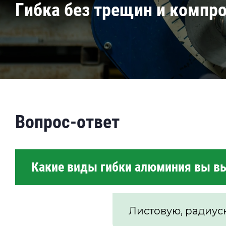
Гибка без трещин и компр
Вопрос-ответ
Какие виды гибки алюминия вы в
Листовую, радиусн