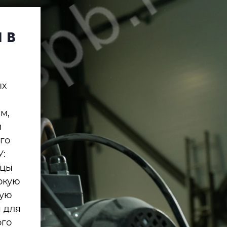
 в
ых
.
м,
и
го
У:
ьцы
окую
ную
я для
ого