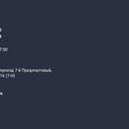
0
9
7:00
 проезд 7-й Предпортовый,
 16 (7-Н)
ru