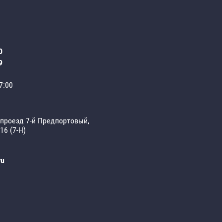
0
9
7:00
 проезд 7-й Предпортовый,
 16 (7-Н)
ru