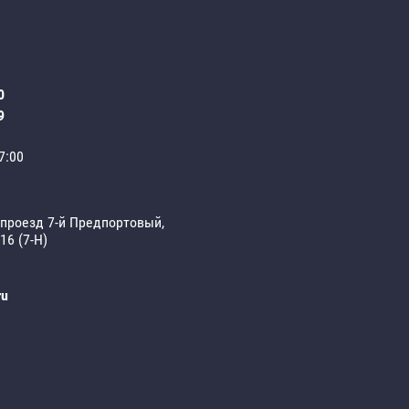
0
9
7:00
 проезд 7-й Предпортовый,
 16 (7-Н)
ru